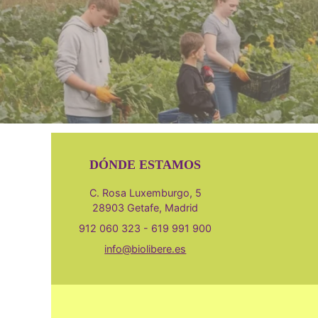
DÓNDE ESTAMOS
C. Rosa Luxemburgo, 5
28903 Getafe, Madrid
912 060 323 - 619 991 900
info@biolibere.es