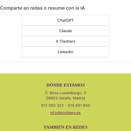
Comparte en redes o resume con la IA
ChatGPT
Claude
X (Twitter)
LinkedIn
DÓNDE ESTAMOS
C. Rosa Luxemburgo, 5
28903 Getafe, Madrid
912 060 323 - 619 991 900
info@biolibere.es
TAMBIÉN EN REDES