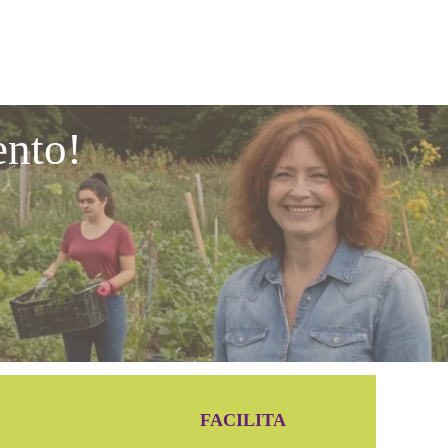
ento!
FACILITA