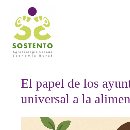
Saltar
al
contenido
El papel de los ayun
universal a la alime