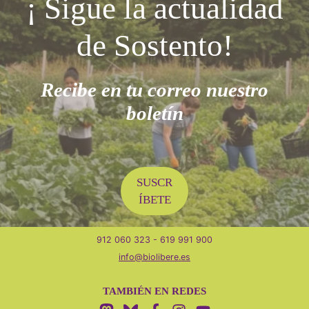
¡ Sigue la actualidad
de Sostento!
Recibe en tu correo nuestro
boletín
SUSCR
DÓNDE ESTAMOS
ÍBETE
C. Rosa Luxemburgo, 5
28903 Getafe, Madrid
912 060 323 - 619 991 900
info@biolibere.es
TAMBIÉN EN REDES