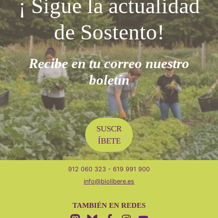
¡ Sigue la actualidad
de Sostento!
Recibe en tu correo nuestro
boletín
SUSCR
DÓNDE ESTAMOS
ÍBETE
C. Rosa Luxemburgo, 5
28903 Getafe, Madrid
912 060 323 - 619 991 900
info@biolibere.es
TAMBIÉN EN REDES